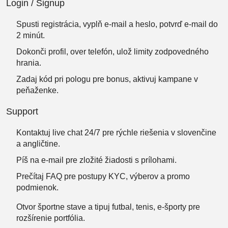
Login / Signup
Spusti registrácia, vyplň e‑mail a heslo, potvrď e‑mail do
2 minút.
Dokonči profil, over telefón, ulož limity zodpovedného
hrania.
Zadaj kód pri pologu pre bonus, aktivuj kampane v
peňaženke.
Support
Kontaktuj live chat 24/7 pre rýchle riešenia v slovenčine
a angličtine.
Píš na e‑mail pre zložité žiadosti s prílohami.
Prečítaj FAQ pre postupy KYC, výberov a promo
podmienok.
Otvor športne stave a tipuj futbal, tenis, e‑športy pre
rozšírenie portfólia.