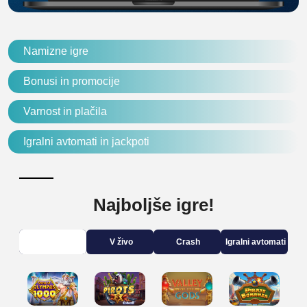
Namizne igre
Bonusi in promocije
Varnost in plačila
Igralni avtomati in jackpoti
Najboljše igre!
Priljubljene
V živo
Crash
Igralni avtomati