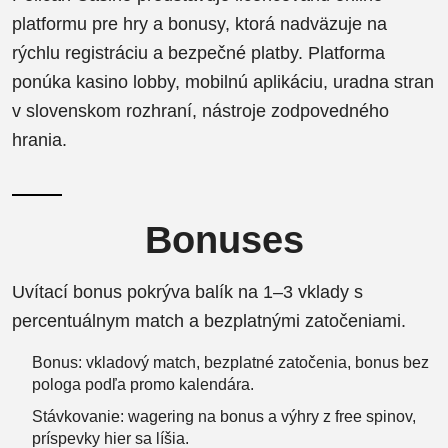
Live
Live
Link:
RUNNING
LINK:
platformu pre hry a bonusy, ktorá nadväzuje na
PragmaticPlay
RUNNING
RUNN
Fugaso
rýchlu registráciu a bezpečné platby. Platforma
Limbo Cat
Pilot Coin
Pilot Cup
Pilot
Gaming
Fugaso
Fugaso
ponúka kasino lobby, mobilnú aplikáciu, uradna stran
Onlyplay
Gamzix
Gamzix
Gamzix
Gaming
Gaming
Red Door
Gameshows
VIP
Lightning
v slovenskom rozhraní, nástroje zodpovedného
Roulette
Roulette
Blackjack
Pragmatic
hrania.
Live
Evolution
Evolution
Evolution
Zeppelin
To The
Bonanza
Coin
The Dog
Book of
Moon
Bet
Billion
Strike
House -
Ra
Solutions
AGT
Hold and
Muttley
Deluxe
BGaming
Bonuses
Crazy
Sweet
Casino
MONOPOLY
Win
Crew
Novomatic
Pachinko
Bonanza
Hold'em
Live
Playson
PragmaticPlay
CandyLand
Evolution
Evolution
Evolution
Uvítací bonus pokrýva balík na 1–3 vklady s
Pragmatic
percentuálnym match a bezplatnými zatočeniami.
Live
Release
Lady Wolf
Super
Twilight
Bonus: vkladový match, bezplatné zatočenia, bonus bez
the
Moon
Twins
Princess
pologa podľa promo kalendára.
Kraken
BGaming
Hacksaw
PragmaticPlay
Stávkovanie: wagering na bonus a výhry z free spinov,
Megaways
príspevky hier sa líšia.