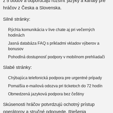
z 5 bodov a odporúčajú rozšíriť jazyky a kanály pre
hráčov z Česka a Slovenska.
Silné stránky:
Rýchla komunikácia v live chate aj pri večerných
hodinách
Jasná databáza FAQ s príkladmi vkladov výberov a
bonusov
Pohodlná dostupnosť podpory v mobilnom prehliadači
Slabé stránky:
Chýbajúca telefonická podpora pre urgentné prípady
Pomalšia e‑mailová odozva pri ticketoch do 72 hodín
Obmedzená jazyková podpora bez češtiny
Skúsenosti hráčov potvrdzujú ochotný prístup
operátorov a stručné odpovede. Riešenia