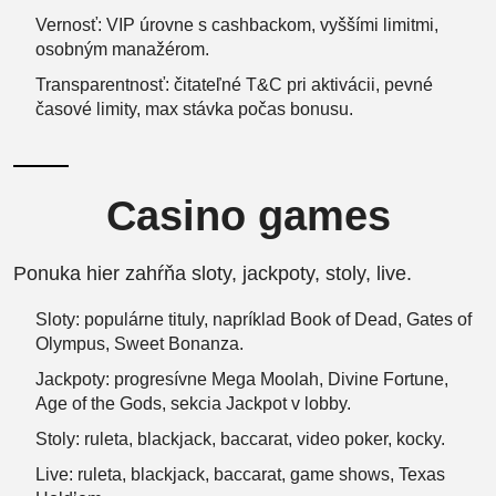
PragmaticPlay
Vernosť: VIP úrovne s cashbackom, vyššími limitmi,
osobným manažérom.
Transparentnosť: čitateľné T&C pri aktivácii, pevné
časové limity, max stávka počas bonusu.
Casino games
Ponuka hier zahŕňa sloty, jackpoty, stoly, live.
Sloty: populárne tituly, napríklad Book of Dead, Gates of
Olympus, Sweet Bonanza.
Jackpoty: progresívne Mega Moolah, Divine Fortune,
Age of the Gods, sekcia Jackpot v lobby.
Stoly: ruleta, blackjack, baccarat, video poker, kocky.
Live: ruleta, blackjack, baccarat, game shows, Texas