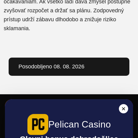
očakávaniam. Ak všetko ladí dáva zmysel postupne
zvyšovať rozpočet a držať sa plánu. Zodpovedný
prístup udrží zábavu dlhodobo a znižuje riziko
sklamania.
Posodobljeno
08. 08. 2026
PELICAN CASINO
Pelican Casino