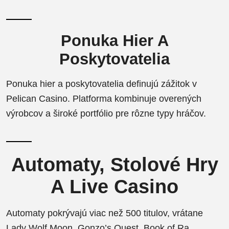
Ponuka Hier A
Poskytovatelia
Ponuka hier a poskytovatelia definujú zážitok v
Pelican Casino. Platforma kombinuje overených
výrobcov a široké portfólio pre rôzne typy hráčov.
Automaty, Stolové Hry
A Live Casino
Automaty pokrývajú viac než 500 titulov, vrátane
Lady Wolf Moon, Gonzo’s Quest, Book of Ra.