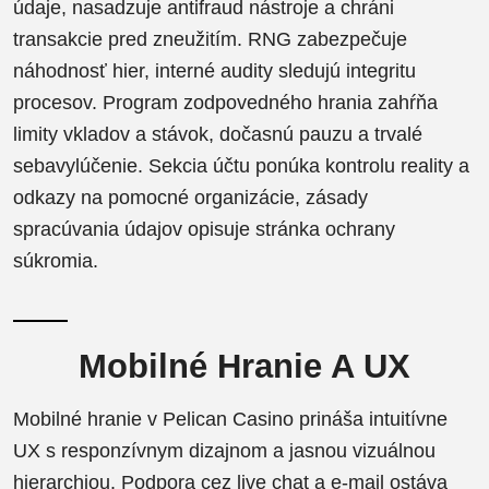
údaje, nasadzuje antifraud nástroje a chráni
transakcie pred zneužitím. RNG zabezpečuje
náhodnosť hier, interné audity sledujú integritu
procesov. Program zodpovedného hrania zahŕňa
limity vkladov a stávok, dočasnú pauzu a trvalé
sebavylúčenie. Sekcia účtu ponúka kontrolu reality a
odkazy na pomocné organizácie, zásady
spracúvania údajov opisuje stránka ochrany
súkromia.
Mobilné Hranie A UX
Mobilné hranie v Pelican Casino prináša intuitívne
UX s responzívnym dizajnom a jasnou vizuálnou
hierarchiou. Podpora cez live chat a e‑mail ostáva