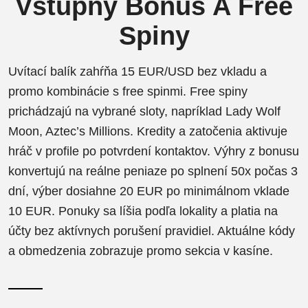
Vstupný Bonus A Free
Spiny
Uvítací balík zahŕňa 15 EUR/USD bez vkladu a
promo kombinácie s free spinmi. Free spiny
prichádzajú na vybrané sloty, napríklad Lady Wolf
Moon, Aztec’s Millions. Kredity a zatočenia aktivuje
hráč v profile po potvrdení kontaktov. Výhry z bonusu
konvertujú na reálne peniaze po splnení 50x počas 3
dní, výber dosiahne 20 EUR po minimálnom vklade
10 EUR. Ponuky sa líšia podľa lokality a platia na
účty bez aktívnych porušení pravidiel. Aktuálne kódy
a obmedzenia zobrazuje promo sekcia v kasíne.