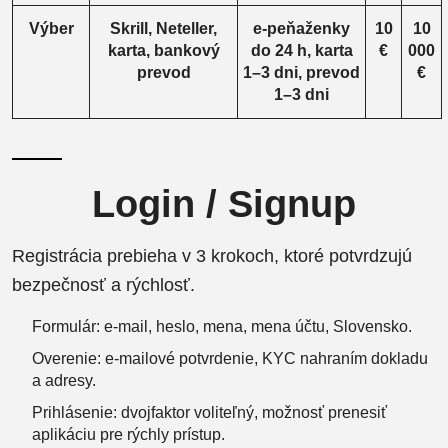
Výber
Skrill, Neteller,
e‑peňaženky
10
10
karta, bankový
do 24 h, karta
€
000
prevod
1–3 dni, prevod
€
1–3 dni
Login / Signup
Registrácia prebieha v 3 krokoch, ktoré potvrdzujú
bezpečnosť a rýchlosť.
Formulár: e‑mail, heslo, mena, mena účtu, Slovensko.
Overenie: e‑mailové potvrdenie, KYC nahraním dokladu
a adresy.
Prihlásenie: dvojfaktor voliteľný, možnosť prenesiť
aplikáciu pre rýchly prístup.