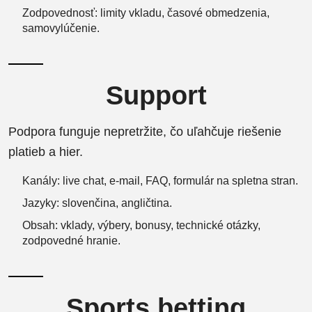
Zodpovednosť: limity vkladu, časové obmedzenia,
samovylúčenie.
Support
Podpora funguje nepretržite, čo uľahčuje riešenie
platieb a hier.
Kanály: live chat, e‑mail, FAQ, formulár na spletna stran.
Jazyky: slovenčina, angličtina.
Obsah: vklady, výbery, bonusy, technické otázky,
zodpovedné hranie.
Sports betting