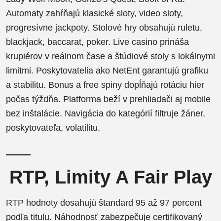
Automaty zahŕňajú klasické sloty, video sloty,
progresívne jackpoty. Stolové hry obsahujú ruletu,
blackjack, baccarat, poker. Live casino prináša
krupiérov v reálnom čase a štúdiové stoly s lokálnymi
limitmi. Poskytovatelia ako NetEnt garantujú grafiku
a stabilitu. Bonus a free spiny dopĺňajú rotáciu hier
počas týždňa. Platforma beží v prehliadači aj mobile
bez inštalácie. Navigácia do kategórií filtruje žáner,
poskytovateľa, volatilitu.
RTP, Limity A Fair Play
RTP hodnoty dosahujú štandard 95 až 97 percent
podľa titulu. Náhodnosť zabezpečuje certifikovaný