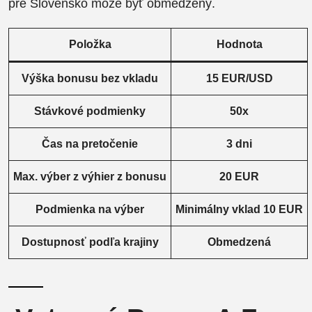
pre Slovensko môže byť obmedzený.
Položka
Hodnota
Výška bonusu bez vkladu
15 EUR/USD
Stávkové podmienky
50x
Čas na pretočenie
3 dni
Max. výber z výhier z bonusu
20 EUR
Podmienka na výber
Minimálny vklad 10 EUR
Dostupnosť podľa krajiny
Obmedzená